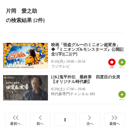
片岡 愛之助
の検索結果
[2件]
映画「怪盗グルーのミニオン超変身」
◆『ミニオンズ&モンスターズ』公開記
念![字][二][デ]
8/10(月)
19:00～20:54
フジテレビ
[2K]鬼平外伝 最終章 四度目の女房
【オリジナル時代劇】
8/29(土)
17:00～19:00
時代劇専門チャンネル HD
1
最初へ
前へ
次へ
最後へ