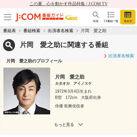
この夏、心を動かす作品特集 | J:COM TV
検索
CS番組一覧
番組表
番組表
番組検索
出演者名検索
片岡 愛之助
片岡 愛之助に関連する番組
出演者名検索
片岡 愛之助のプロフィール
片岡 愛之助
カタオカ アイノスケ
1972年3月4日生まれ
B型
172cm
大阪府出身
俳優 歌舞伎役者
もっと見る