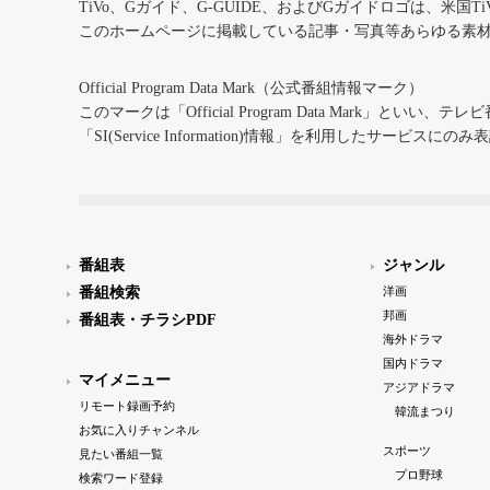
TiVo、Gガイド、G-GUIDE、およびGガイドロゴは、米国T
このホームページに掲載している記事・写真等あらゆる素
Official Program Data Mark（公式番組情報マーク）
このマークは「Official Program Data Mark」といい
「SI(Service Information)情報」を利用したサービ
番組表
ジャンル
番組検索
洋画
邦画
番組表・チラシPDF
海外ドラマ
国内ドラマ
マイメニュー
アジアドラマ
リモート録画予約
韓流まつり
お気に入りチャンネル
スポーツ
見たい番組一覧
プロ野球
検索ワード登録