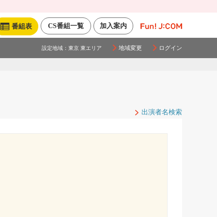
CS番組一覧
加入案内
番組表
地域変更
ログイン
設定地域：
東京 東エリア
出演者名検索