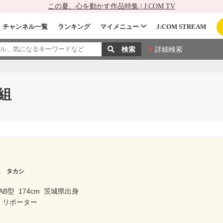
この夏、心を動かす作品特集 | J:COM TV
チャンネル一覧
ランキング
マイメニュー
J:COM STREAM
詳細検索
組
エ タカシ
AB型
174cm
茨城県出身
 リポーター