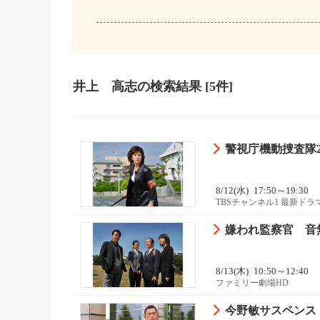
井上 高志
の検索結果
[5件]
警視庁機動捜査隊21
8/12(水)
17:50～19:30
TBSチャンネル1 最新ド
嫌われ監察官 音
8/13(木)
10:50～12:40
ファミリー劇場HD
今野敏サスペンス