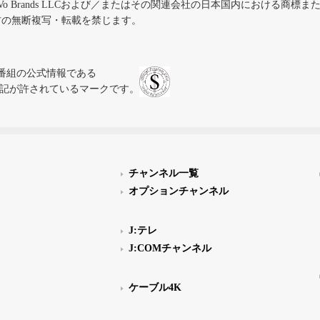
iVo Brands LLCおよび／またはその関連会社の日本国内における商標
材の無断複写・転載を禁じます。
、テレビ番組の公式情報である
スにのみ表記が許されているマークです。
チャンネル一覧
オプションチャンネル
J:テレ
J:COMチャンネル
ケーブル4K