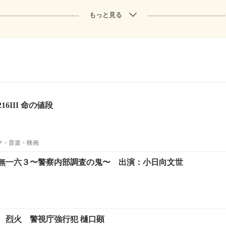
もっと見る
6III 命の値段
ラマ・音楽・映画
無一六３〜警察内部調査の鬼〜 出演：小日向文世
 烈火 警視庁強行犯 樋口顕