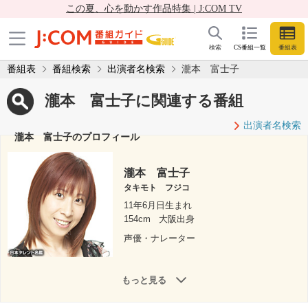
この夏、心を動かす作品特集 | J:COM TV
検索
CS番組一覧
番組表
番組表
番組検索
出演者名検索
瀧本 富士子
瀧本 富士子に関連する番組
出演者名検索
瀧本 富士子のプロフィール
瀧本 富士子
タキモト フジコ
11年6月日生まれ
154cm
大阪出身
声優・ナレーター
もっと見る