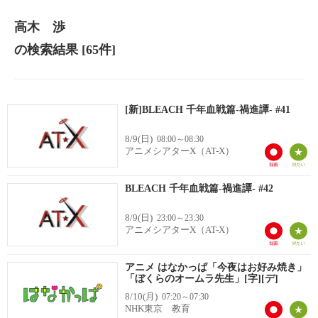
高木 渉
の検索結果
[65件]
[新]BLEACH 千年血戦篇-禍進譚- #41
8/9(日)
08:00～08:30
アニメシアターX（AT-X）
BLEACH 千年血戦篇-禍進譚- #42
8/9(日)
23:00～23:30
アニメシアターX（AT-X）
アニメ はなかっぱ「今夜はお好み焼き」
「ぼくらのオームラ先生」[字][デ]
8/10(月)
07:20～07:30
NHK東京 教育