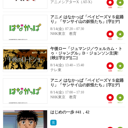
アニメシアターX（AT-X）
アニメ はなかっぱ「ベイビーズＶＳ盆踊
り」「サンサイ山の妖怪たち」[字][デ]
8/14(金)
07:20～07:30
NHK東京 教育
午後ロー「ジュマンジ／ウェルカム・ト
ゥ・ジャングル」D・ジョンソン主演!
[映][字][デ][二]
8/14(金)
13:40～15:40
テレ東
アニメ はなかっぱ「ベイビーズＶＳ盆踊
り」「サンサイ山の妖怪たち」[字][デ]
8/14(金)
17:00～17:10
NHK東京 教育
はじめの一歩 #41，42
見