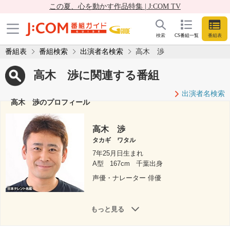
この夏、心を動かす作品特集 | J:COM TV
検索
CS番組一覧
番組表
番組表
番組検索
出演者名検索
高木 渉
高木 渉に関連する番組
出演者名検索
高木 渉のプロフィール
高木 渉
タカギ ワタル
7年25月日生まれ
A型
167cm
千葉出身
声優・ナレーター 俳優
もっと見る