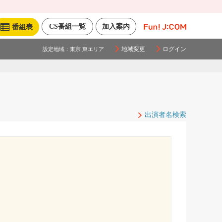
CS番組一覧
加入案内
番組表
地域変更
ログイン
設定地域：
東京 東エリア
出演者名検索