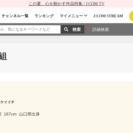
この夏、心を動かす作品特集 | J:COM TV
チャンネル一覧
ランキング
マイメニュー
J:COM STREAM
詳細検索
組
 ケイイチ
型
167cm
山口県出身
ー