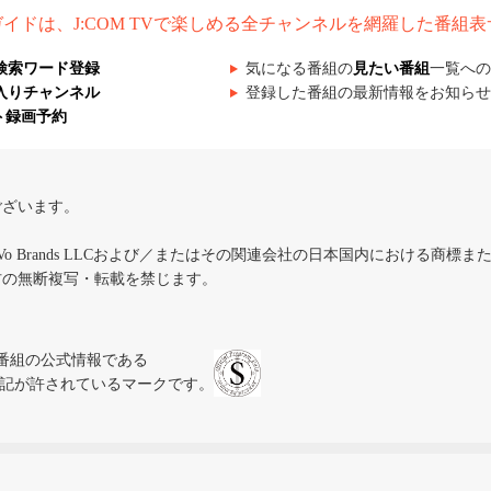
組ガイドは、J:COM TVで楽しめる全チャンネルを網羅した番組
検索ワード登録
気になる番組の
見たい番組
一覧への
入りチャンネル
登録した番組の最新情報をお知らせ
ト録画予約
ございます。
iVo Brands LLCおよび／またはその関連会社の日本国内における商標
材の無断複写・転載を禁じます。
、テレビ番組の公式情報である
スにのみ表記が許されているマークです。