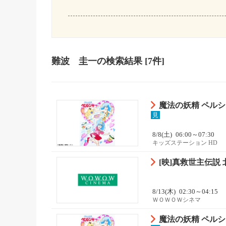
難波 圭一
の検索結果
[7件]
魔法の妖精 ペルシャ 
見
8/8(土)
06:00～07:30
キッズステーション HD
[映]真救世主伝説 
8/13(木)
02:30～04:15
ＷＯＷＯＷシネマ
魔法の妖精 ペルシャ 