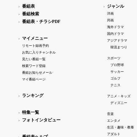
番組表
ジャンル
番組検索
洋画
邦画
番組表・チラシPDF
海外ドラマ
国内ドラマ
マイメニュー
アジアドラマ
リモート録画予約
韓流まつり
お気に入りチャンネル
スポーツ
見たい番組一覧
プロ野球
検索ワード登録
サッカー
番組お知らせメール
ゴルフ
マイ番組ページ
テニス
ランキング
アニメ・キッズ
ディズニー
特集一覧
音楽
フォトインタビュー
エンタメ
生活・趣味・教養
アダルト
番組表ヘルプ