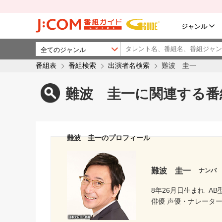
ジャンル
番組表
番組検索
出演者名検索
難波 圭一
難波 圭一に関連する番
難波 圭一のプロフィール
難波 圭一
ナンバ
8年26月日生まれ
AB
俳優 声優・ナレータ