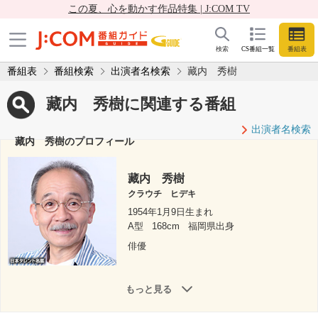
この夏、心を動かす作品特集 | J:COM TV
検索
CS番組一覧
番組表
番組表
番組検索
出演者名検索
藏内 秀樹
藏内 秀樹に関連する番組
出演者名検索
藏内 秀樹のプロフィール
藏内 秀樹
クラウチ ヒデキ
1954年1月9日生まれ
A型
168cm
福岡県出身
俳優
もっと見る