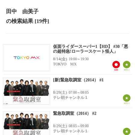
田中 由美子
の検索結果
[19件]
仮面ライダースーパー1【HD】 #30「悪
の超特急!ローラースケート怪人」
8/14(金)
19:00～19:30
TOKYO MX
[新]緊急取調室（2014） #1
8/29(土)
07:00～08:05
テレ朝チャンネル１
緊急取調室（2014） #2
8/29(土)
08:05～09:00
テレ朝チャンネル１