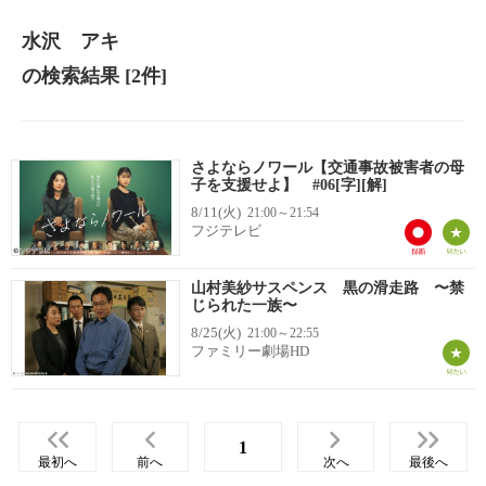
水沢 アキ
の検索結果
[2件]
さよならノワール【交通事故被害者の母
子を支援せよ】 #06[字][解]
8/11(火)
21:00～21:54
フジテレビ
山村美紗サスペンス 黒の滑走路 〜禁
じられた一族〜
8/25(火)
21:00～22:55
ファミリー劇場HD
1
最初へ
前へ
次へ
最後へ