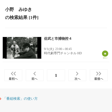
小野 みゆき
の検索結果
[1件]
佐武と市捕物控４
9/1(火)
23:00～00:45
時代劇専門チャンネル HD
1
最初へ
前へ
次へ
最後へ
「番組検索」の使い方