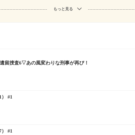
もっと見る
 遺留捜査6▽あの風変わりな刑事が再び！
） #1
） #1