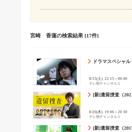
宮崎 香蓮
の検索結果
[17件]
ドラマスペシャル
8/15(土)
22:15～00:00
テレ朝チャンネル１
[新]遺留捜査（2021
8/20(木)
19:00～20:30
テレ朝チャンネル１
[新]遺留捜査（2017