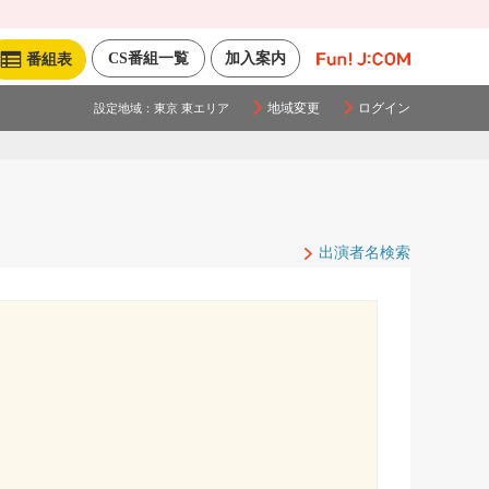
CS番組一覧
加入案内
番組表
地域変更
ログイン
設定地域：
東京 東エリア
出演者名検索