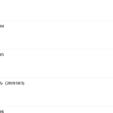
#4
#5
019/10/3)
#6