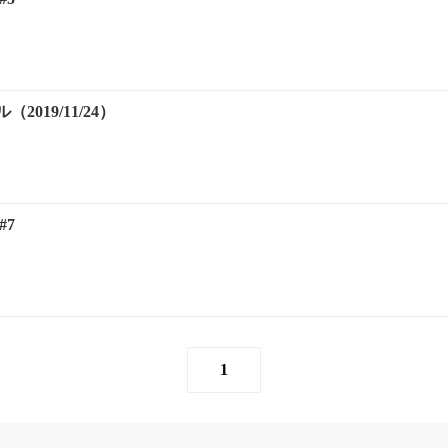
019/11/24）
#7
1