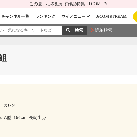
この夏、心を動かす作品特集 | J:COM TV
チャンネル一覧
ランキング
マイメニュー
J:COM STREAM
詳細検索
組
キ カレン
れ
A型
156cm
長崎出身