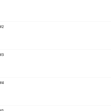
#2
#3
#4
#5