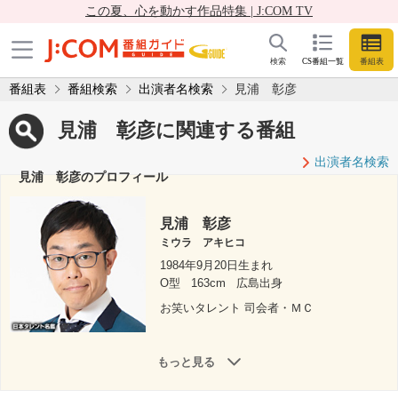
この夏、心を動かす作品特集 | J:COM TV
検索
CS番組一覧
番組表
番組表
番組検索
出演者名検索
見浦 彰彦
見浦 彰彦に関連する番組
出演者名検索
見浦 彰彦のプロフィール
見浦 彰彦
ミウラ アキヒコ
1984年9月20日生まれ
O型
163cm
広島出身
お笑いタレント 司会者・ＭＣ
もっと見る