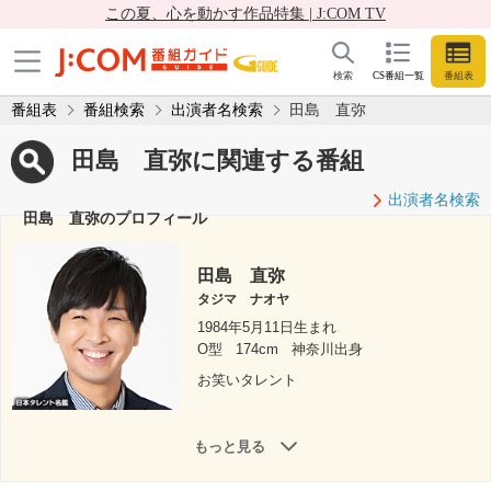
この夏、心を動かす作品特集 | J:COM TV
検索
CS番組一覧
番組表
番組表
番組検索
出演者名検索
田島 直弥
田島 直弥に関連する番組
出演者名検索
田島 直弥のプロフィール
田島 直弥
タジマ ナオヤ
1984年5月11日生まれ
O型
174cm
神奈川出身
お笑いタレント
もっと見る