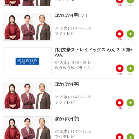
ぽかぽか[字][デ]
8/11(火)
11:47～13:50
フジテレビ
[初]文豪ストレイドッグス わん!2 #6 第6
わん!
8/12(水)
01:00～01:15
ＷＯＷＯＷプライム
ぽかぽか[字]
8/12(水)
11:47～13:50
フジテレビ
ぽかぽか[字]
8/13(木)
11:47～13:50
フジテレビ