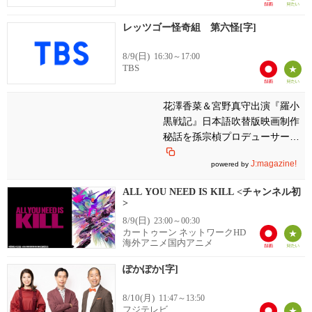
レッツゴー怪奇組 第六怪[字]
8/9(日)
16:30～17:00
TBS
花澤香菜＆宮野真守出演『羅小
黒戦記』日本語吹替版映画制作
秘話を孫宗楨プロデューサーが
明かす！
J:magazine!
powered by
ALL YOU NEED IS KILL <チャンネル初
>
8/9(日)
23:00～00:30
カートゥーン ネットワークHD
海外アニメ国内アニメ
ぽかぽか[字]
8/10(月)
11:47～13:50
フジテレビ