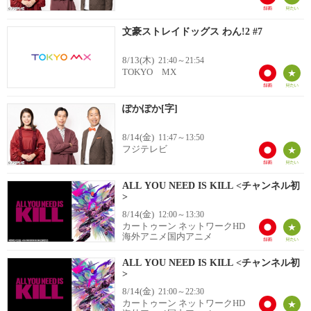
文豪ストレイドッグス わん!2 #7
8/13(木)
21:40～21:54
TOKYO MX
ぽかぽか[字]
8/14(金)
11:47～13:50
フジテレビ
ALL YOU NEED IS KILL <チャンネル初
>
8/14(金)
12:00～13:30
カートゥーン ネットワークHD
海外アニメ国内アニメ
ALL YOU NEED IS KILL <チャンネル初
>
8/14(金)
21:00～22:30
カートゥーン ネットワークHD