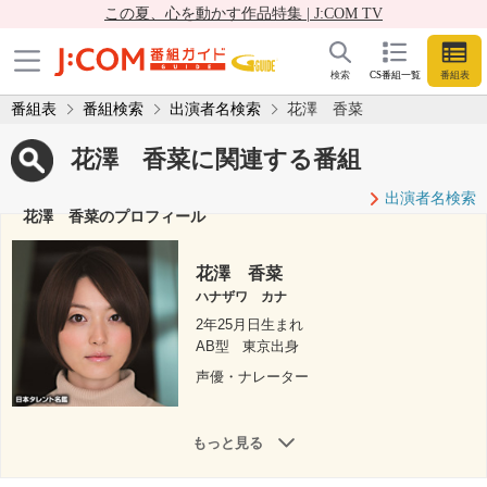
この夏、心を動かす作品特集 | J:COM TV
検索
CS番組一覧
番組表
番組表
番組検索
出演者名検索
花澤 香菜
花澤 香菜に関連する番組
出演者名検索
花澤 香菜のプロフィール
花澤 香菜
ハナザワ カナ
2年25月日生まれ
AB型
東京出身
声優・ナレーター
もっと見る