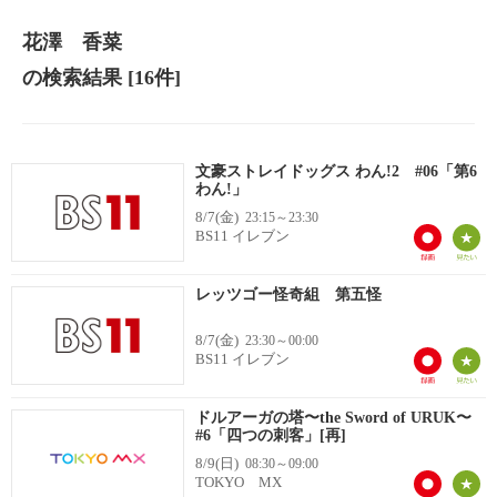
花澤 香菜
の検索結果
[16件]
文豪ストレイドッグス わん!2 #06「第6
わん!」
8/7(金)
23:15～23:30
BS11 イレブン
レッツゴー怪奇組 第五怪
8/7(金)
23:30～00:00
BS11 イレブン
ドルアーガの塔〜the Sword of URUK〜
#6「四つの刺客」[再]
8/9(日)
08:30～09:00
TOKYO MX