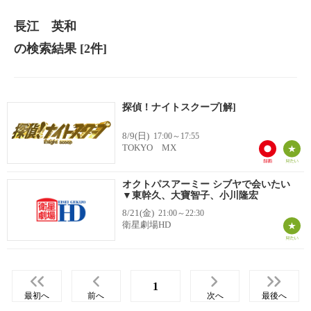
長江 英和
の検索結果
[2件]
探偵！ナイトスクープ[解]
8/9(日)
17:00～17:55
TOKYO MX
オクトパスアーミー シブヤで会いたい
▼東幹久、大寶智子、小川隆宏
8/21(金)
21:00～22:30
衛星劇場HD
1
最初へ
前へ
次へ
最後へ