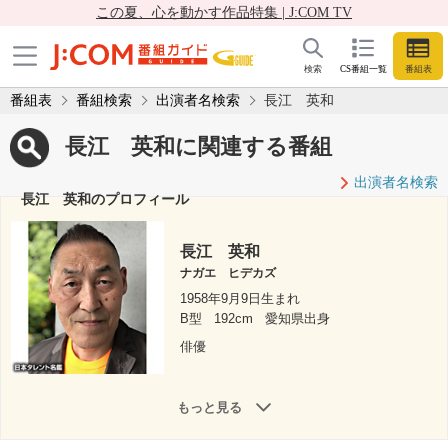
この夏、心を動かす作品特集 | J:COM TV
検索
CS番組一覧
番組表
番組表
番組検索
出演者名検索
長江 英和
長江 英和に関連する番組
出演者名検索
長江 英和のプロフィール
長江 英和
ナガエ ヒデカズ
1958年9月9日生まれ
B型
192cm
愛知県出身
俳優
もっと見る