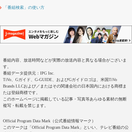
「番組検索」の使い方
番組内容、放送時間などが実際の放送内容と異なる場合がございま
す。
番組データ提供元：IPG Inc.
TiVo、Gガイド、G-GUIDE、およびGガイドロゴは、米国TiVo
Brands LLCおよび／またはその関連会社の日本国内における商標ま
たは登録商標です。
このホームページに掲載している記事・写真等あらゆる素材の無断
複写・転載を禁じます。
Official Program Data Mark（公式番組情報マーク）
このマークは「Official Program Data Mark」といい、テレビ番組の公