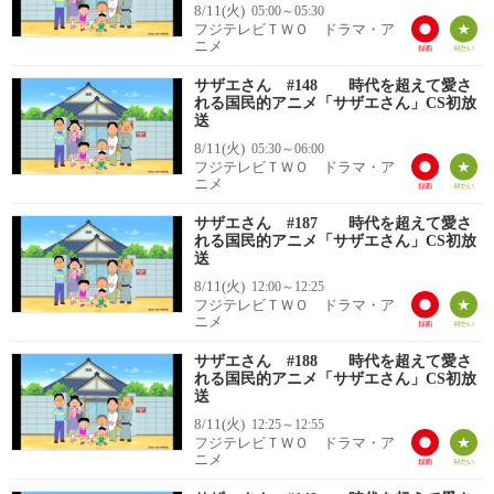
8/11(火)
05:00～05:30
フジテレビＴＷＯ ドラマ・ア
ニメ
サザエさん #148 時代を超えて愛さ
れる国民的アニメ「サザエさん」CS初放
送
8/11(火)
05:30～06:00
フジテレビＴＷＯ ドラマ・ア
ニメ
サザエさん #187 時代を超えて愛さ
れる国民的アニメ「サザエさん」CS初放
送
8/11(火)
12:00～12:25
フジテレビＴＷＯ ドラマ・ア
ニメ
サザエさん #188 時代を超えて愛さ
れる国民的アニメ「サザエさん」CS初放
送
8/11(火)
12:25～12:55
フジテレビＴＷＯ ドラマ・ア
ニメ