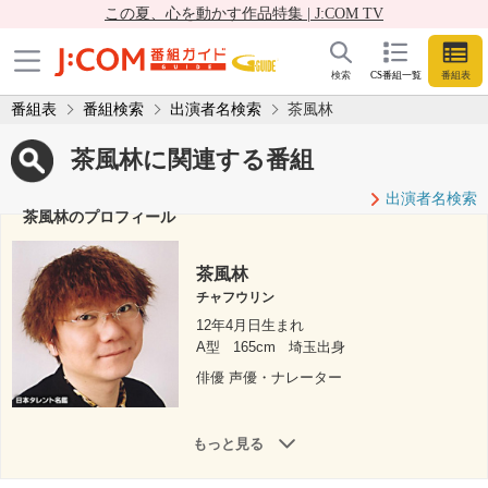
この夏、心を動かす作品特集 | J:COM TV
検索
CS番組一覧
番組表
番組表
番組検索
出演者名検索
茶風林
茶風林に関連する番組
出演者名検索
茶風林のプロフィール
茶風林
チャフウリン
12年4月日生まれ
A型
165cm
埼玉出身
俳優 声優・ナレーター
もっと見る