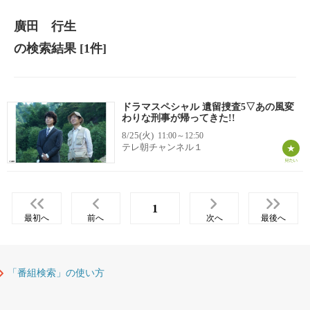
廣田 行生
の検索結果
[1件]
ドラマスペシャル 遺留捜査5▽あの風変
わりな刑事が帰ってきた!!
8/25(火)
11:00～12:50
テレ朝チャンネル１
1
最初へ
前へ
次へ
最後へ
「番組検索」の使い方