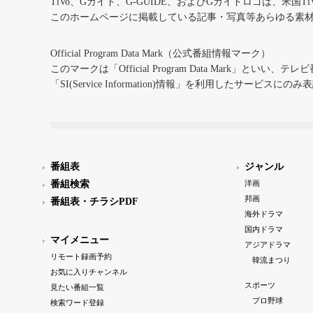
TiVo、Gガイド、G-GUIDE、およびGガイドロゴは、米国T
このホームページに掲載している記事・写真等あらゆる素
Official Program Data Mark（公式番組情報マーク）
このマークは「Official Program Data Mark」といい
「SI(Service Information)情報」を利用したサービ
番組表
ジャンル
番組検索
洋画
邦画
番組表・チラシPDF
海外ドラマ
国内ドラマ
マイメニュー
アジアドラマ
リモート録画予約
韓流まつり
お気に入りチャンネル
スポーツ
見たい番組一覧
プロ野球
検索ワード登録