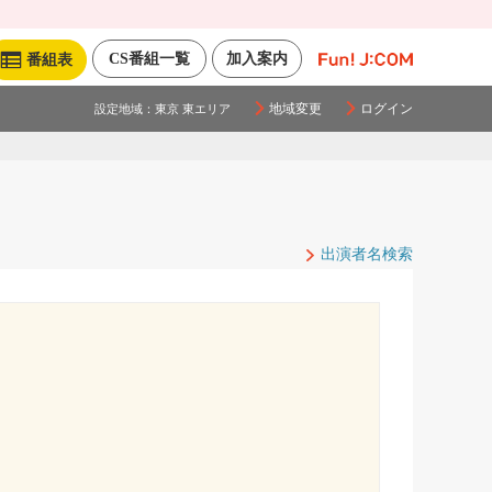
CS番組一覧
加入案内
番組表
地域変更
ログイン
設定地域：
東京 東エリア
出演者名検索