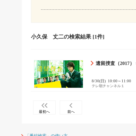
小久保 丈二
の検索結果
[1件]
遺留捜査（2017） 
8/30(日)
10:00～11:00
テレ朝チャンネル１
最初へ
前へ
「番組検索」の使い方