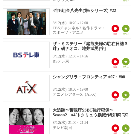
3年B組金八先生(第6シリーズ) #22
8/12(水)
10:20～12:00
TBSチャンネル2 名作ドラマ・
スポーツ・アニメ
ザ・ミステリー『猪熊夫婦の駐在日誌３
絆』研ナオコ、地井武男[字]
8/12(水)
12:56～14:56
BSテレ東
シャングリラ・フロンティア #07・#08
8/12(水)
18:00～19:00
アニメシアターX（AT-X）
大追跡〜警視庁SSBC強行犯係〜
Season2 #4/トクリュウ撲滅作戦[解][字]
8/12(水)
21:00～21:54
テレビ朝日