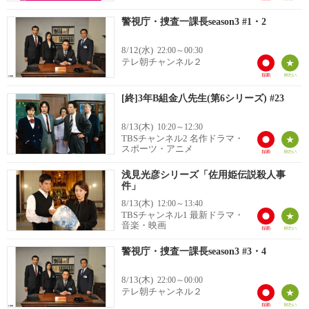
警視庁・捜査一課長season3 #1・2
8/12(水)
22:00～00:30
テレ朝チャンネル２
[終]3年B組金八先生(第6シリーズ) #23
8/13(木)
10:20～12:30
TBSチャンネル2 名作ドラマ・
スポーツ・アニメ
浅見光彦シリーズ「佐用姫伝説殺人事
件」
8/13(木)
12:00～13:40
TBSチャンネル1 最新ドラマ・
音楽・映画
警視庁・捜査一課長season3 #3・4
8/13(木)
22:00～00:00
テレ朝チャンネル２