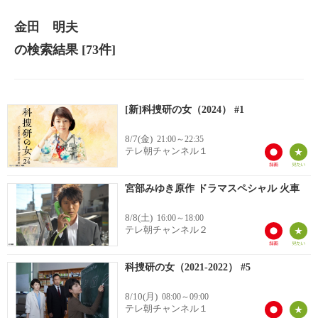
金田 明夫
の検索結果
[73件]
[新]科捜研の女（2024） #1
8/7(金)
21:00～22:35
テレ朝チャンネル１
宮部みゆき原作 ドラマスペシャル 火車
8/8(土)
16:00～18:00
テレ朝チャンネル２
科捜研の女（2021-2022） #5
8/10(月)
08:00～09:00
テレ朝チャンネル１