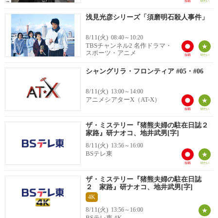
浅見光彦シリーズ「須磨明石殺人事件」
8/11(火)
08:40～10:20
TBSチャンネル2 名作ドラマ・
スポーツ・アニメ
シャングリラ・フロンティア #05・#06
8/11(火)
13:00～14:00
アニメシアターX（AT-X）
ザ・ミステリー『猪熊夫婦の駐在日誌２
家路』研ナオコ、地井武男[字]
8/11(火)
13:56～16:00
BSテレ東
ザ・ミステリー『猪熊夫婦の駐在日誌
２ 家路』研ナオコ、地井武男[字]
4K
8/11(火)
13:56～16:00
BSテレ東 4K