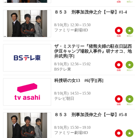
８５３ 刑事加茂伸之介【一挙】#1-4
8/10(月)
12:30～15:50
ファミリー劇場HD
ザ・ミステリー『猪熊夫婦の駐在日誌西
伊豆キャンプ場殺人事件』研ナオコ、地
井武男[字]
8/10(月)
12:56～15:02
BSテレ東
科捜研の女13 #6[字][再]
8/10(月)
14:53～15:50
テレビ朝日
８５３ 刑事加茂伸之介【一挙】#5-8
8/10(月)
15:50～19:10
ファミリー劇場HD