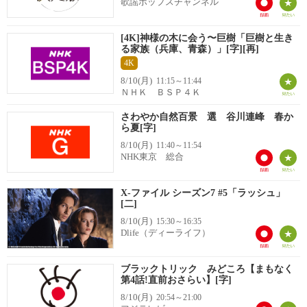
歌謡ポップスチャンネル
[4K]神様の木に会う〜巨樹「巨樹と生き
る家族（兵庫、青森）」[字][再]
4K
8/10(月)
11:15～11:44
ＮＨＫ ＢＳＰ４Ｋ
さわやか自然百景 選 谷川連峰 春か
ら夏[字]
8/10(月)
11:40～11:54
NHK東京 総合
X-ファイル シーズン7 #5「ラッシュ」
[二]
8/10(月)
15:30～16:35
Dlife（ディーライフ）
ブラックトリック みどころ【まもなく
第4話!直前おさらい】[字]
8/10(月)
20:54～21:00