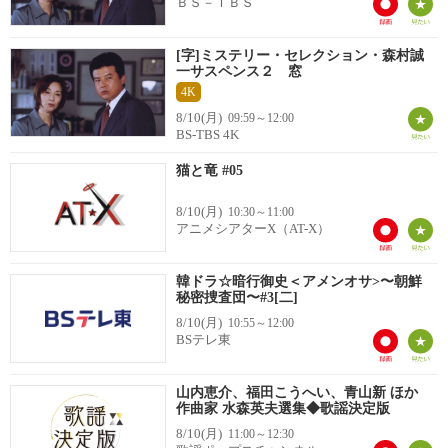
ＢＳ－ＴＢＳ
[字]ミステリー・セレクション・森村誠
一サスペンス２ 窓
4K
8/10(月)
09:59～12:00
BS-TBS 4K
猫と竜 #05
8/10(月)
10:30～11:00
アニメシアターX（AT-X）
韓ドラ☆暗行御史＜アメンオサ>〜朝鮮
秘密捜査団〜#3[二]
8/10(月)
10:55～12:00
BSテレ東
山内恵介、福田こうへい、青山新 ほか
作曲家 水森英夫選集◆歌謡決定版
8/10(月)
11:00～12:30