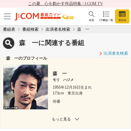
この夏、心を動かす作品特集 | J:COM TV
検索
CS番組一覧
番組表
番組表
番組検索
出演者名検索
森 一
森 一に関連する番組
出演者名検索
森 一のプロフィール
森 一
モリ ハジメ
1955年12月16日生まれ
173cm
東京出身
俳優
もっと見る