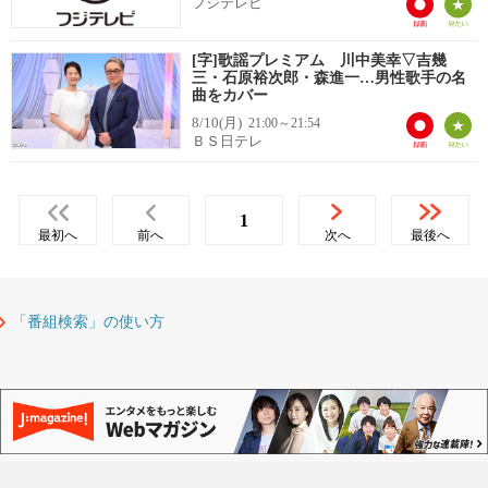
フジテレビ
[字]歌謡プレミアム 川中美幸▽吉幾
三・石原裕次郎・森進一…男性歌手の名
曲をカバー
8/10(月)
21:00～21:54
ＢＳ日テレ
1
最初へ
前へ
次へ
最後へ
「番組検索」の使い方