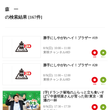
森 一
の検索結果
[167件]
勝手にしやがれヘイ！ブラザー #19
8/9(日)
10:00～11:00
東映チャンネルHD
勝手にしやがれヘイ！ブラザー #20
8/9(日)
11:00～12:00
東映チャンネルHD
[字]ドランク塚地のふらっと立ち食いそ
ば▽中森明菜さんが育った街!東京・清
瀬の一杯
8/9(日)
17:30～17:59