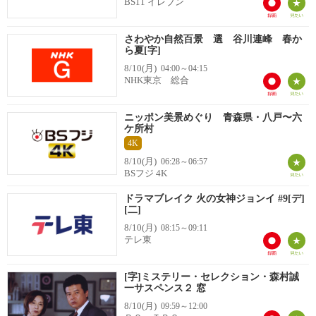
BS11 イレブン
さわやか自然百景 選 谷川連峰 春か
ら夏[字]
8/10(月)
04:00～04:15
NHK東京 総合
ニッポン美景めぐり 青森県・八戸〜六
ケ所村
4K
8/10(月)
06:28～06:57
BSフジ 4K
ドラマブレイク 火の女神ジョンイ #9[デ]
[二]
8/10(月)
08:15～09:11
テレ東
[字]ミステリー・セレクション・森村誠
一サスペンス２ 窓
8/10(月)
09:59～12:00