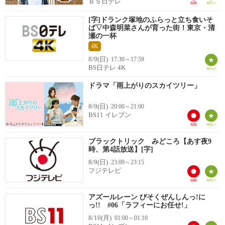
ＢＳ日テレ
[字]ドランク塚地のふらっと立ち食いそ
ば▽中森明菜さんが育った街！東京・清
瀬の一杯
4K
8/9(日)
17:30～17:59
BS日テレ 4K
ドラマ「雨上がりのスカイツリー」
8/9(日)
20:00～21:00
BS11 イレブン
ブラックトリック みどころ【あす夜9
時、第4話放送】[字]
8/9(日)
23:09～23:15
フジテレビ
アズールレーン びそくぜんしんっ!に
っ!! #06「ラフィーにお任せ!」
8/10(月)
01:00～01:10