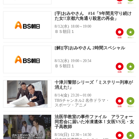
[字]おみやさん #14「9年間見守り続け
た女!!京都六角通り殺意の再会」
8/12(水)
18:00～19:00
ＢＳ朝日１
[解][字]おみやさん 2時間スペシャル
8/12(水)
19:00～20:54
ＢＳ朝日１
十津川警部シリーズ「ミステリー列車が
消えた!」
8/14(金)
23:20～01:00
TBSチャンネル2 名作ドラマ・
スポーツ・アニメ
法医学教室の事件ファイル アラフォー
同窓会に届いた冷凍遺体！女医VS元・女
子高教師
8/16(日)
12:30～14:50