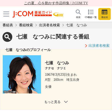
この夏、心を動かす作品特集 | J:COM TV
検索
CS番組一覧
番組表
番組表
番組検索
出演者名検索
七瀬 なつみ
七瀬 なつみに関連する番組
出演者名検索
七瀬 なつみのプロフィール
七瀬 なつみ
ナナセ ナツミ
1967年3月23日生まれ
A型
160cm
埼玉出身
女優
もっと見る