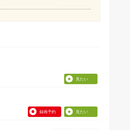
見たい
録画予約
見たい