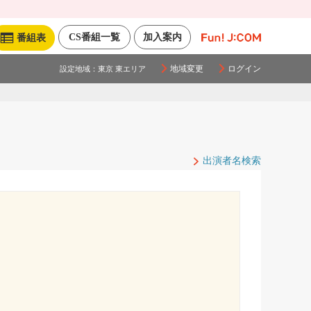
CS番組一覧
加入案内
番組表
地域変更
ログイン
設定地域：
東京 東エリア
出演者名検索