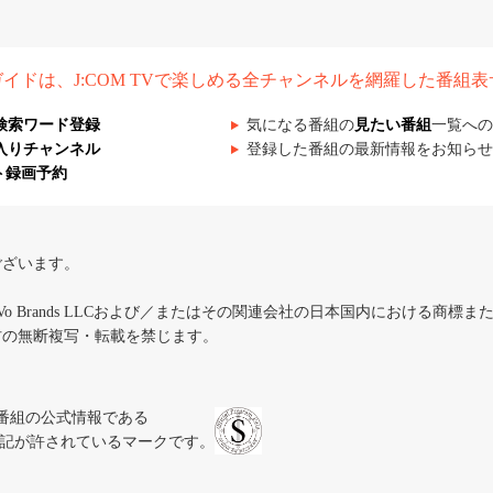
組ガイドは、J:COM TVで楽しめる全チャンネルを網羅した番組
検索ワード登録
気になる番組の
見たい番組
一覧への
入りチャンネル
登録した番組の最新情報をお知らせ
ト録画予約
ございます。
iVo Brands LLCおよび／またはその関連会社の日本国内における商標
材の無断複写・転載を禁じます。
、テレビ番組の公式情報である
スにのみ表記が許されているマークです。