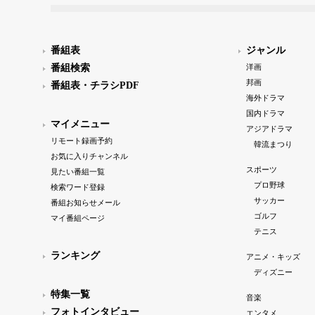
番組表
ジャンル
番組検索
洋画
邦画
番組表・チラシPDF
海外ドラマ
国内ドラマ
マイメニュー
アジアドラマ
リモート録画予約
韓流まつり
お気に入りチャンネル
スポーツ
見たい番組一覧
プロ野球
検索ワード登録
サッカー
番組お知らせメール
ゴルフ
マイ番組ページ
テニス
ランキング
アニメ・キッズ
ディズニー
特集一覧
音楽
フォトインタビュー
エンタメ