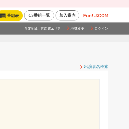
CS番組一覧
加入案内
番組表
地域変更
ログイン
設定地域：
東京 東エリア
出演者名検索