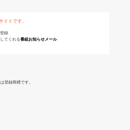
表サイトです。
登録
してくれる
番組お知らせメール
または登録商標です。