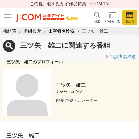
この夏、心を動かす作品特集 | J:COM TV
検索
CS番組一覧
番組表
番組表
番組検索
出演者名検索
三ツ矢 雄二
三ツ矢 雄二に関連する番組
出演者名検索
三ツ矢 雄二のプロフィール
三ツ矢 雄二
ミツヤ ユウジ
俳優 声優・ナレーター
三ツ矢 雄二