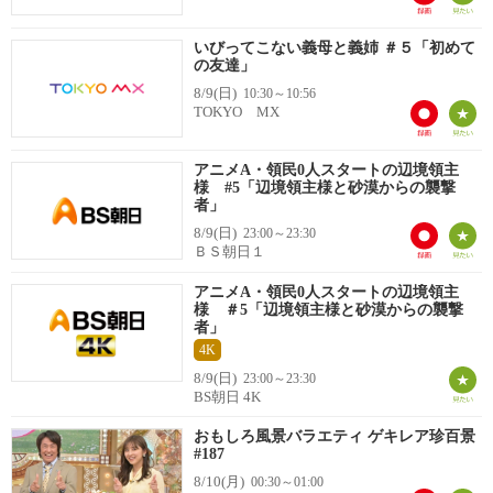
いびってこない義母と義姉 ＃５「初めて
の友達」
8/9(日)
10:30～10:56
TOKYO MX
アニメA・領民0人スタートの辺境領主
様 #5「辺境領主様と砂漠からの襲撃
者」
8/9(日)
23:00～23:30
ＢＳ朝日１
アニメA・領民0人スタートの辺境領主
様 ＃5「辺境領主様と砂漠からの襲撃
者」
4K
8/9(日)
23:00～23:30
BS朝日 4K
おもしろ風景バラエティ ゲキレア珍百景
#187
8/10(月)
00:30～01:00