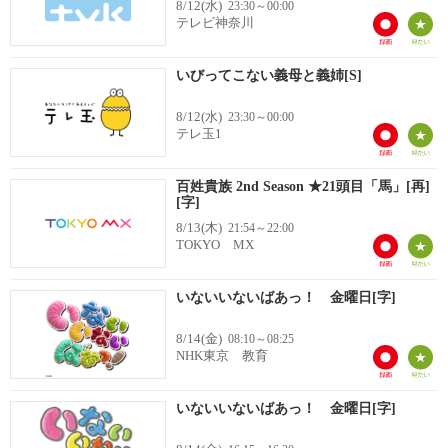
8/12(水)
23:30～00:00
テレビ神奈川
いびってこない義母と義姉[S]
8/12(水)
23:30～00:00
テレ玉1
百姓貴族 2nd Season ★21頭目「馬」[再]
[字]
8/13(木)
21:54～22:00
TOKYO MX
いないいないばあっ！ 金曜日[字]
8/14(金)
08:10～08:25
NHK東京 教育
いないいないばあっ！ 金曜日[字]