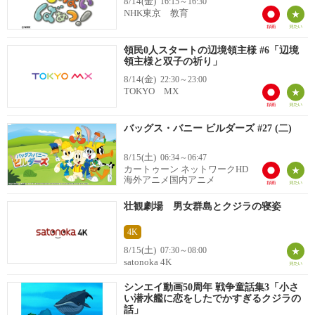
8/14(金)
16:15～16:30
NHK東京 教育
領民0人スタートの辺境領主様 #6「辺境
領主様と双子の祈り」
8/14(金)
22:30～23:00
TOKYO MX
バッグス・バニー ビルダーズ #27 (二)
8/15(土)
06:34～06:47
カートゥーン ネットワークHD
海外アニメ国内アニメ
壮観劇場 男女群島とクジラの寝姿
4K
8/15(土)
07:30～08:00
satonoka 4K
シンエイ動画50周年 戦争童話集3「小さ
い潜水艦に恋をしたでかすぎるクジラの
話」