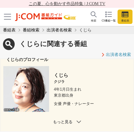
この夏、心を動かす作品特集 | J:COM TV
検索
CS番組一覧
番組表
番組表
番組検索
出演者名検索
くじら
くじらに関連する番組
出演者名検索
くじらのプロフィール
くじら
クジラ
4年1月日生まれ
東京都出身
女優 声優・ナレーター
もっと見る