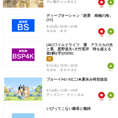
テレ朝チャンネル１
ディープオーシャン「絶景 南極の海」
[SS]
8/10(月)
04:49～05:00
ＮＨＫ ＢＳ
[4K]ワイルドライフ 選 アラスカの光
と風 星野道夫×大竹英洋 時を超える
旅[解][字][HDR]
4K
8/11(火)
19:30～20:59
ＮＨＫ ＢＳＰ４Ｋ
ブルーイ#42-43[二]★夏休み特別放送
8/12(水)
13:00～14:00
ディズニー・チャンネル
いびってこない義母と義姉