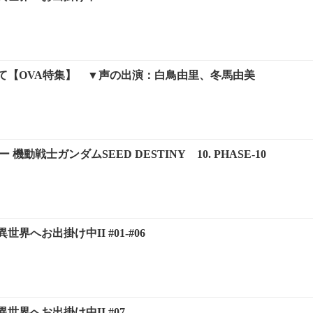
て【OVA特集】 ▼声の出演：白鳥由里、冬馬由美
 機動戦士ガンダムSEED DESTINY 10. PHASE-10
界へお出掛け中II #01-#06
世界へお出掛け中II #07