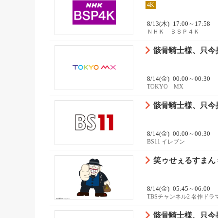
4K
8/13(木)
17:00～17:58
ＮＨＫ ＢＳＰ４Ｋ
骸骨騎士様、只今異
8/14(金)
00:00～00:30
TOKYO MX
骸骨騎士様、只今
8/14(金)
00:00～00:30
BS11 イレブン
笑ゥせぇるすまん #
8/14(金)
05:45～06:00
TBSチャンネル2 名作ド
骸骨騎士様、只今異