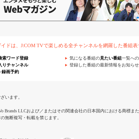
組ガイドは、J:COM TVで楽しめる全チャンネルを網羅した番組
検索ワード登録
気になる番組の
見たい番組
一覧への
入りチャンネル
登録した番組の最新情報をお知らせ
ト録画予約
ございます。
iVo Brands LLCおよび／またはその関連会社の日本国内における商標
材の無断複写・転載を禁じます。