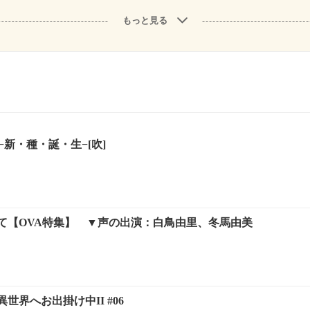
もっと見る
−新・種・誕・生−[吹]
て【OVA特集】 ▼声の出演：白鳥由里、冬馬由美
世界へお出掛け中II #06