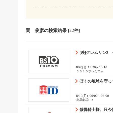
関 俊彦
の検索結果
[22件]
[映]グレムリン2 
8/9(日)
13:20～15:10
ＢＳ１０プレミアム
ぼくの地球を守っ
8/10(月)
00:00～03:00
衛星劇場HD
骸骨騎士様、只今異