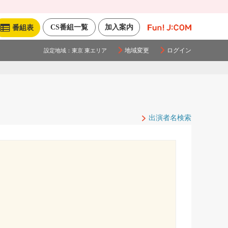
CS番組一覧
加入案内
番組表
地域変更
ログイン
設定地域：
東京 東エリア
出演者名検索