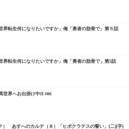
世界転生何になりたいですか」俺「勇者の肋骨で」第５話
世界転生何になりたいですか」俺「勇者の肋骨で」第5話
世界へお出掛け中II #06
ック） あすへのカルテ（８）「ヒポクラテスの誓い」[二][字]