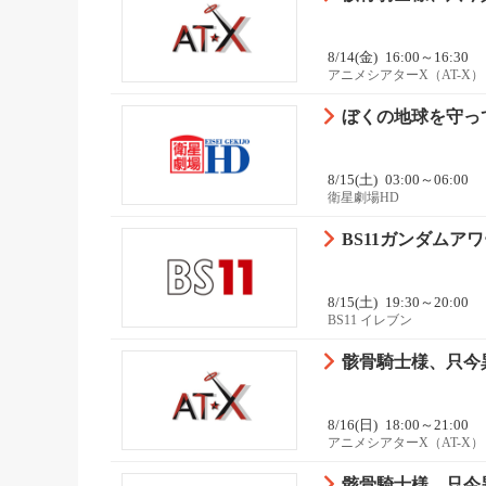
8/14(金)
16:00～16:30
アニメシアターX（AT-X）
ぼくの地球を守っ
8/15(土)
03:00～06:00
衛星劇場HD
BS11ガンダムアワー
8/15(土)
19:30～20:00
BS11 イレブン
骸骨騎士様、只今異世
8/16(日)
18:00～21:00
アニメシアターX（AT-X）
骸骨騎士様、只今異