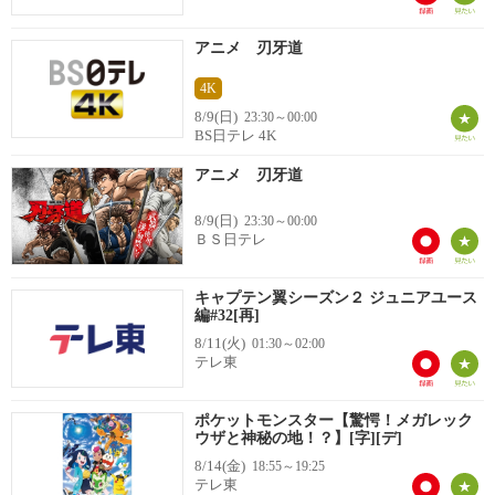
アニメ 刃牙道
4K
8/9(日)
23:30～00:00
BS日テレ 4K
アニメ 刃牙道
8/9(日)
23:30～00:00
ＢＳ日テレ
キャプテン翼シーズン２ ジュニアユース
編#32[再]
8/11(火)
01:30～02:00
テレ東
ポケットモンスター【驚愕！メガレック
ウザと神秘の地！？】[字][デ]
8/14(金)
18:55～19:25
テレ東