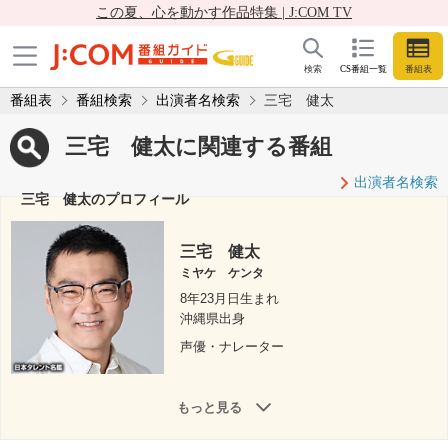
この夏、心を動かす作品特集 | J:COM TV
検索
CS番組一覧
番組表
番組表
番組検索
出演者名検索
三宅 健太
三宅 健太に関連する番組
出演者名検索
三宅 健太のプロフィール
三宅 健太
ミヤケ ケンタ
8年23月日生まれ
沖縄県出身
声優・ナレーター
もっと見る