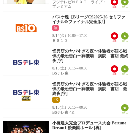
フジテレビＮＥＸＴ ライブ・
プレミアム
バスケ魂【BリーグCS2025-26 セミファ
イナル&ファイナル完全版!】
無
8/14(金)
16:00～17:00
ＢＳ１０
怪異研のヤバすぎる夜〜体験者が語る戦
慄の最恐告白〜葬儀場…病院…書店 最終
夜[字]
8/15(土)
00:15～00:30
BSテレ東
怪異研のヤバすぎる夜〜体験者が語る戦
慄の最恐告白〜葬儀場…病院…書店 最
終夜[字]
4K
8/15(土)
00:15～00:30
BSテレ東 4K
小橋建太完全プロデュース大会 Fortune
Dream1 後楽園ホール [再]