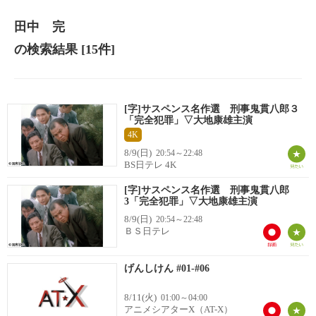
田中 完
の検索結果
[15件]
[字]サスペンス名作選 刑事鬼貫八郎３
「完全犯罪」▽大地康雄主演
4K
8/9(日)
20:54～22:48
BS日テレ 4K
[字]サスペンス名作選 刑事鬼貫八郎
3「完全犯罪」▽大地康雄主演
8/9(日)
20:54～22:48
ＢＳ日テレ
げんしけん #01-#06
8/11(火)
01:00～04:00
アニメシアターX（AT-X）