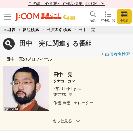
この夏、心を動かす作品特集 | J:COM TV
検索
CS番組一覧
番組表
番組表
番組検索
出演者名検索
田中 完
田中 完に関連する番組
出演者名検索
田中 完のプロフィール
田中 完
タナカ カン
2年3月日生まれ
東京都出身
俳優 声優・ナレーター
もっと見る