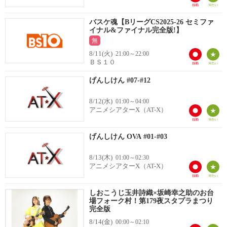
バスケ魂【BリーグCS2025-26 セミファ
イナル&ファイナル完全版!】
無
8/11(火)
21:00～22:00
ＢＳ１０
げんしけん #07-#12
8/12(水)
01:00～04:00
アニメシアターX（AT-X）
げんしけん OVA #01-#03
8/13(木)
01:00～02:30
アニメシアターX（AT-X）
しおこうじ玉井詩織×坂崎幸之助のお台
場フォーク村！第179夜スタプラまつり
完全版
8/14(金)
00:00～02:10