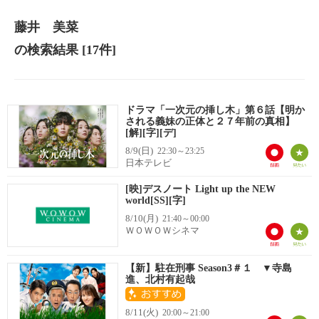
藤井 美菜
の検索結果
[17件]
ドラマ「一次元の挿し木」第６話【明か
される義妹の正体と２７年前の真相】
[解][字][デ]
8/9(日)
22:30～23:25
日本テレビ
[映]デスノート Light up the NEW
world[SS][字]
8/10(月)
21:40～00:00
ＷＯＷＯＷシネマ
【新】駐在刑事 Season3＃１ ▼寺島
進、北村有起哉
8/11(火)
20:00～21:00