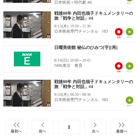
日本映画＋時代劇 4K
戦後80年 内田也哉子ドキュメンタリーの
旅「戦争と対話」#4
8/13(木)
19:50～21:30
日本映画専門チャンネル HD
日曜美術館 秘仏のひみつ[字][再]
8/16(日)
20:00～20:45
NHK東京 教育
戦後80年 内田也哉子ドキュメンタリーの
旅「戦争と対話」#4
8/20(木)
06:50～08:30
日本映画専門チャンネル HD
1
最初へ
前へ
次へ
最後へ