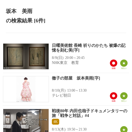
坂本 美雨
の検索結果
[6件]
日曜美術館 長崎 祈りのかたち 被爆の記
憶を刻む美[字]
8/9(日)
20:00～20:45
NHK東京 教育
徹子の部屋 坂本美雨[字]
8/10(月)
13:00～13:30
テレビ朝日
戦後80年 内田也哉子ドキュメンタリーの
旅「戦争と対話」#4
4K
8/13(木)
19:50～21:30