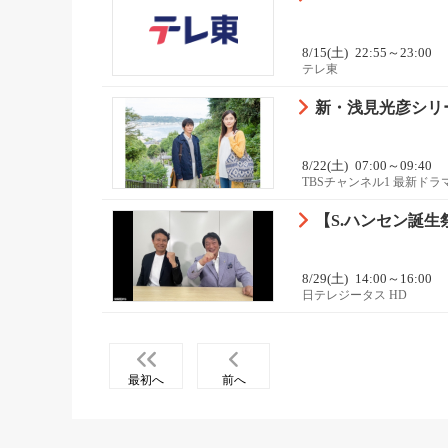
8/15(土)
22:55～23:00
テレ東
新・浅見光彦シリ
8/22(土)
07:00～09:40
TBSチャンネル1 最新ド
【S.ハンセン誕
8/29(土)
14:00～16:00
日テレジータス HD
最初へ
前へ