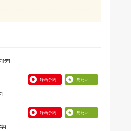
[デ]
録画予約
見たい
]
録画予約
見たい
字]