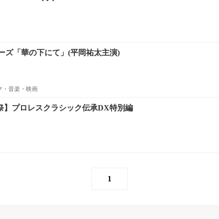
ーズ「華の下にて」(平岡祐太主演)
ラマ・音楽・映画
生祭】プロレスクラシック伝承DX特別編
1