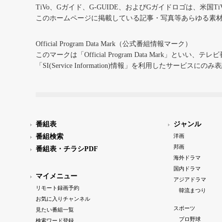
TiVo、Gガイド、G-GUIDE、およびGガイドロゴは、米国T
このホームページに掲載している記事・写真等あらゆる素
Official Program Data Mark（公式番組情報マーク）
このマークは「Official Program Data Mark」といい
「SI(Service Information)情報」を利用したサービ
番組表
ジャンル
番組検索
洋画
邦画
番組表・チラシPDF
海外ドラマ
国内ドラマ
マイメニュー
アジアドラマ
リモート録画予約
韓流まつり
お気に入りチャンネル
スポーツ
見たい番組一覧
プロ野球
検索ワード登録