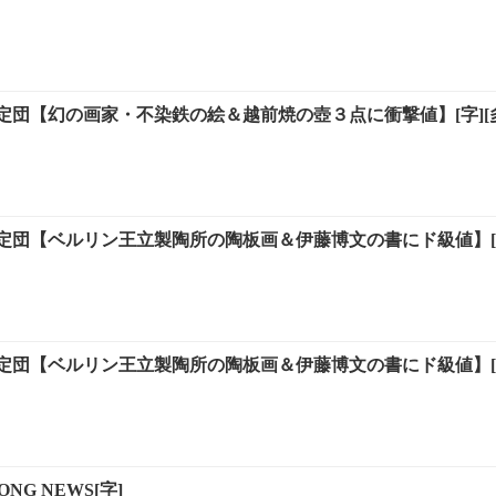
団【幻の画家・不染鉄の絵＆越前焼の壺３点に衝撃値】[字][多]
定団【ベルリン王立製陶所の陶板画＆伊藤博文の書にド級値】[
定団【ベルリン王立製陶所の陶板画＆伊藤博文の書にド級値】[
ONG NEWS[字]