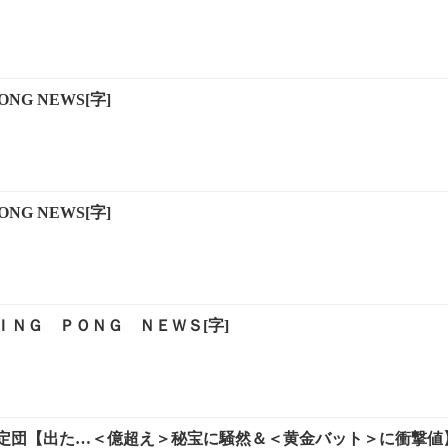
ONG NEWS[字]
ONG NEWS[字]
ＩＮＧ ＰＯＮＧ ＮＥＷＳ[字]
団【出た…＜億超え＞秘宝に騒然＆＜黄金バット＞に衝撃値】[再