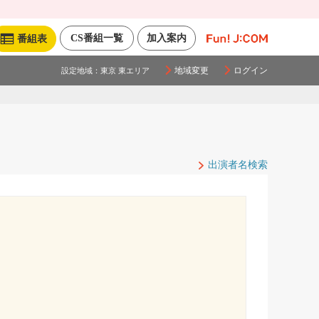
CS番組一覧
加入案内
番組表
地域変更
ログイン
設定地域：
東京 東エリア
出演者名検索