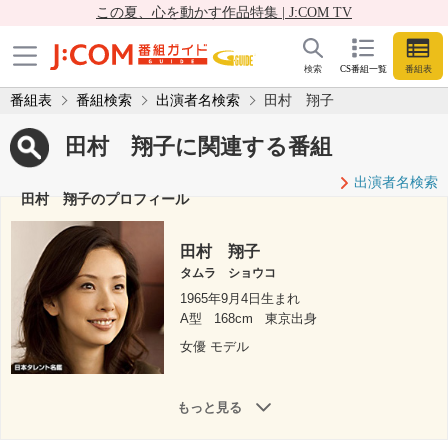
この夏、心を動かす作品特集 | J:COM TV
検索
CS番組一覧
番組表
番組表
番組検索
出演者名検索
田村 翔子
田村 翔子に関連する番組
出演者名検索
田村 翔子のプロフィール
田村 翔子
タムラ ショウコ
1965年9月4日生まれ
A型
168cm
東京出身
女優 モデル
もっと見る