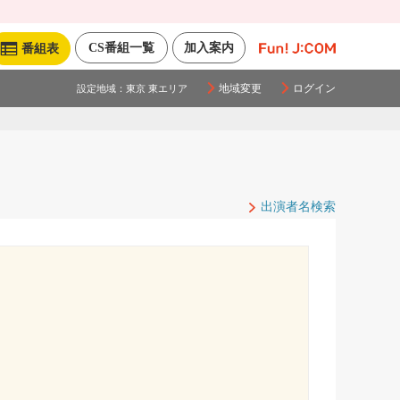
CS番組一覧
加入案内
番組表
地域変更
ログイン
設定地域：
東京 東エリア
出演者名検索