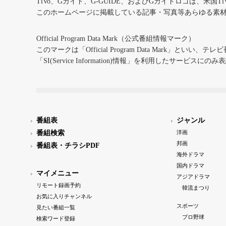
TiVo、Gガイド、G-GUIDE、およびGガイドロゴは、米国T
このホームページに掲載している記事・写真等あらゆる素
Official Program Data Mark（公式番組情報マーク）
このマークは「Official Program Data Mark」といい
「SI(Service Information)情報」を利用したサービ
番組表
ジャンル
番組検索
洋画
邦画
番組表・チラシPDF
海外ドラマ
国内ドラマ
マイメニュー
アジアドラマ
リモート録画予約
韓流まつり
お気に入りチャンネル
スポーツ
見たい番組一覧
プロ野球
検索ワード登録