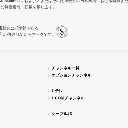
iVo Brands LLCおよび／またはその関連会社の日本国内における商標
材の無断複写・転載を禁じます。
、テレビ番組の公式情報である
スにのみ表記が許されているマークです。
チャンネル一覧
オプションチャンネル
J:テレ
J:COMチャンネル
ケーブル4K