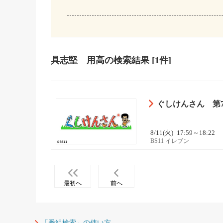
具志堅 用高
の検索結果
[1件]
ぐしけんさん 第7
8/11(火)
17:59～18:22
BS11 イレブン
最初へ
前へ
「番組検索」の使い方