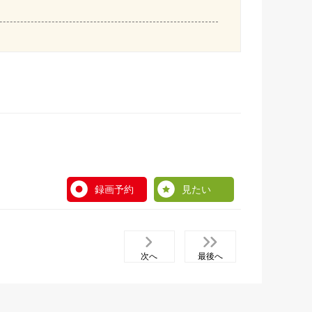
録画予約
見たい
次へ
最後へ