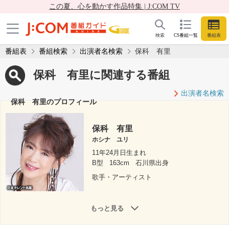
この夏、心を動かす作品特集 | J:COM TV
検索
CS番組一覧
番組表
番組表
番組検索
出演者名検索
保科 有里
保科 有里に関連する番組
出演者名検索
保科 有里のプロフィール
保科 有里
ホシナ ユリ
11年24月日生まれ
B型
163cm
石川県出身
歌手・アーティスト
もっと見る