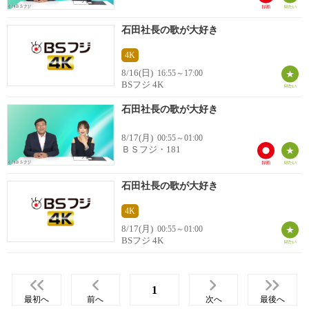
石田社長の歌が大好き
4K
8/16(日)
16:55～17:00
BSフジ 4K
石田社長の歌が大好き
8/17(月)
00:55～01:00
ＢＳフジ・181
石田社長の歌が大好き
4K
8/17(月)
00:55～01:00
BSフジ 4K
1
最初へ
前へ
次へ
最後へ