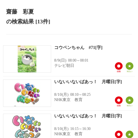
齋藤 彩夏
の検索結果
[13件]
コウペンちゃん #71[字]
8/9(日)
08:00～08:01
テレビ朝日
いないいないばあっ！ 月曜日[字]
8/10(月)
08:10～08:25
NHK東京 教育
いないいないばあっ！ 月曜日[字]
8/10(月)
16:15～16:30
NHK東京 教育