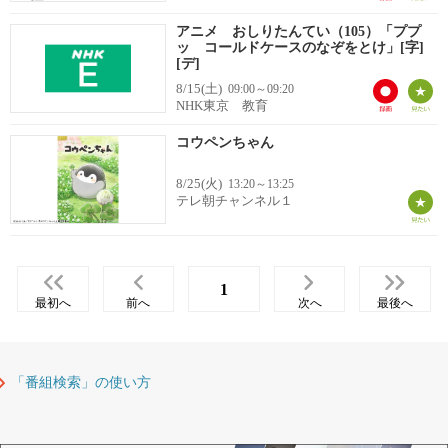
アニメ おしりたんてい（105）「ププ
ッ コールドケースのなぞをとけ」[字]
[デ]
8/15(土)
09:00～09:20
NHK東京 教育
コウペンちゃん
8/25(火)
13:20～13:25
テレ朝チャンネル１
1
最初へ
前へ
次へ
最後へ
「番組検索」の使い方