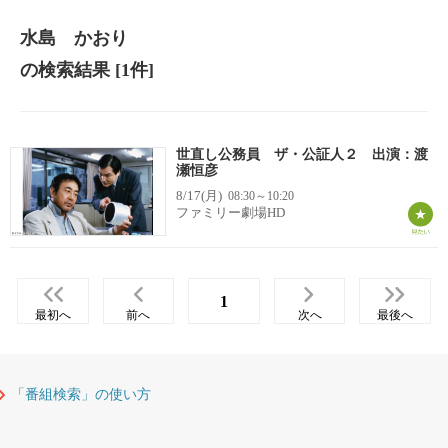
水島 かおり
の検索結果
[1件]
世直し公務員 ザ・公証人２ 出演：渡
瀬恒彦
8/17(月)
08:30～10:20
ファミリー劇場HD
1
最初へ
前へ
次へ
最後へ
「番組検索」の使い方