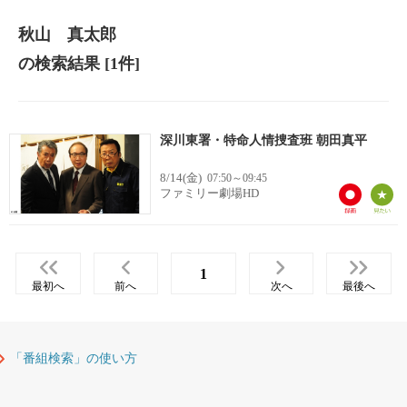
秋山 真太郎
の検索結果
[1件]
深川東署・特命人情捜査班 朝田真平
8/14(金)
07:50～09:45
ファミリー劇場HD
1
最初へ
前へ
次へ
最後へ
「番組検索」の使い方