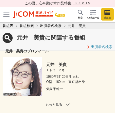
この夏、心を動かす作品特集 | J:COM TV
検索
CS番組一覧
番組表
番組表
番組検索
出演者名検索
元井 美貴
元井 美貴に関連する番組
出演者名検索
元井 美貴のプロフィール
元井 美貴
モトイ ミキ
1980年3月29日生まれ
O型
160cm
東京都出身
気象予報士
もっと見る