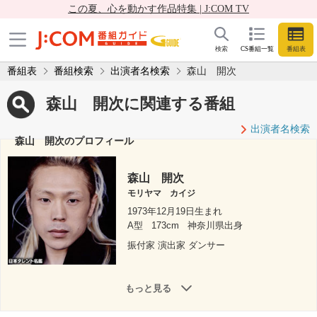
この夏、心を動かす作品特集 | J:COM TV
検索
CS番組一覧
番組表
番組表
番組検索
出演者名検索
森山 開次
森山 開次に関連する番組
出演者名検索
森山 開次のプロフィール
森山 開次
モリヤマ カイジ
1973年12月19日生まれ
A型
173cm
神奈川県出身
振付家 演出家 ダンサー
もっと見る