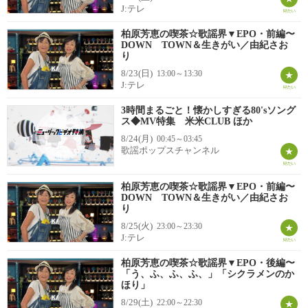
J:テレ
柏原芳恵の喫茶☆歌謡界▼EPO・前編〜
DOWN TOWN＆生きがい／由紀さお
り
8/23(日)
13:00～13:30
J:テレ
3時間まるごと！懐かしすぎる80'sソング
ス◆MV特集 米米CLUB ほか
8/24(月)
00:45～03:45
歌謡ポップスチャンネル
柏原芳恵の喫茶☆歌謡界▼EPO・前編〜
DOWN TOWN＆生きがい／由紀さお
り
8/25(火)
23:00～23:30
J:テレ
柏原芳恵の喫茶☆歌謡界▼EPO・後編〜
「う、ふ、ふ、ふ、」「シクラメンのか
ほり」
8/29(土)
22:00～22:30