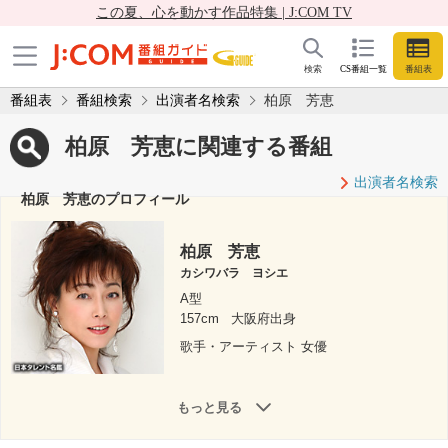
この夏、心を動かす作品特集 | J:COM TV
検索
CS番組一覧
番組表
番組表
番組検索
出演者名検索
柏原 芳恵
柏原 芳恵に関連する番組
出演者名検索
柏原 芳恵のプロフィール
柏原 芳恵
カシワバラ ヨシエ
A型
157cm
大阪府出身
歌手・アーティスト 女優
もっと見る