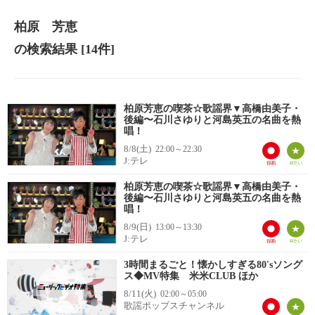
柏原 芳恵
の検索結果
[14件]
柏原芳恵の喫茶☆歌謡界▼高橋由美子・
後編〜石川さゆりと河島英五の名曲を熱
唱！
8/8(土)
22:00～22:30
J:テレ
柏原芳恵の喫茶☆歌謡界▼高橋由美子・
後編〜石川さゆりと河島英五の名曲を熱
唱！
8/9(日)
13:00～13:30
J:テレ
3時間まるごと！懐かしすぎる80'sソング
ス◆MV特集 米米CLUB ほか
8/11(火)
02:00～05:00
歌謡ポップスチャンネル