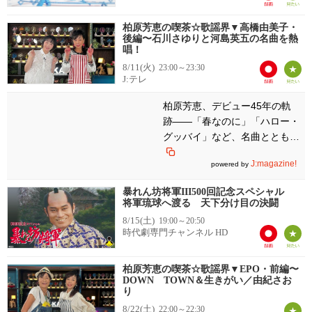
柏原芳恵の喫茶☆歌謡界▼高橋由美子・
後編〜石川さゆりと河島英五の名曲を熱
唱！
8/11(火)
23:00～23:30
J:テレ
柏原芳恵、デビュー45年の軌
跡――「春なのに」「ハロー・
グッバイ」など、名曲とともに
振り返る
J:magazine!
powered by
暴れん坊将軍III500回記念スペシャル
将軍琉球へ渡る 天下分け目の決闘
8/15(土)
19:00～20:50
時代劇専門チャンネル HD
柏原芳恵の喫茶☆歌謡界▼EPO・前編〜
DOWN TOWN＆生きがい／由紀さお
り
8/22(土)
22:00～22:30