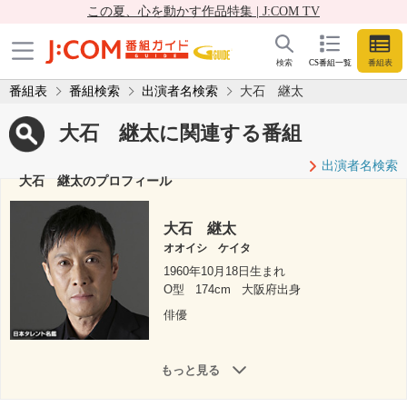
この夏、心を動かす作品特集 | J:COM TV
検索
CS番組一覧
番組表
番組表
番組検索
出演者名検索
大石 継太
大石 継太に関連する番組
出演者名検索
大石 継太のプロフィール
大石 継太
オオイシ ケイタ
1960年10月18日生まれ
O型
174cm
大阪府出身
俳優
もっと見る