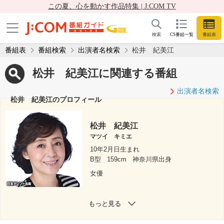
この夏、心を動かす作品特集 | J:COM TV
検索
CS番組一覧
番組表
番組表
番組検索
出演者名検索
松井 紀美江
松井 紀美江に関連する番組
出演者名検索
松井 紀美江のプロフィール
松井 紀美江
マツイ キミエ
10年2月日生まれ
B型
159cm
神奈川県出身
女優
もっと見る