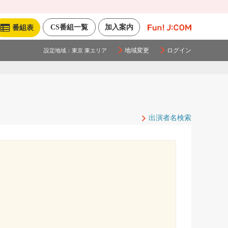
CS番組一覧
加入案内
番組表
地域変更
ログイン
設定地域：
東京 東エリア
出演者名検索