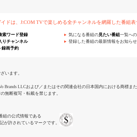
組ガイドは、J:COM TVで楽しめる全チャンネルを網羅した番組
検索ワード登録
気になる番組の
見たい番組
一覧への
入りチャンネル
登録した番組の最新情報をお知らせ
ト録画予約
ございます。
iVo Brands LLCおよび／またはその関連会社の日本国内における商標
材の無断複写・転載を禁じます。
、テレビ番組の公式情報である
スにのみ表記が許されているマークです。