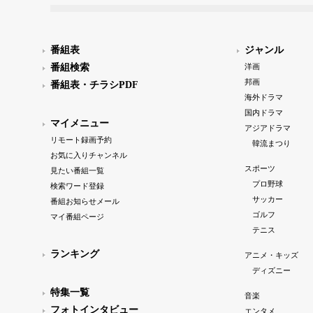
番組表
ジャンル
番組検索
洋画
邦画
番組表・チラシPDF
海外ドラマ
国内ドラマ
マイメニュー
アジアドラマ
リモート録画予約
韓流まつり
お気に入りチャンネル
スポーツ
見たい番組一覧
プロ野球
検索ワード登録
サッカー
番組お知らせメール
ゴルフ
マイ番組ページ
テニス
ランキング
アニメ・キッズ
ディズニー
特集一覧
音楽
フォトインタビュー
エンタメ