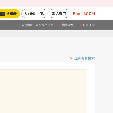
CS番組一覧
加入案内
番組表
地域変更
ログイン
設定地域：
東京 東エリア
出演者名検索