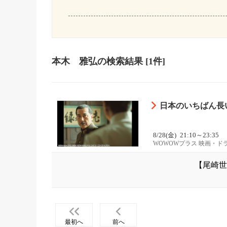
本木 雅弘
の検索結果
[1件]
日本のいちばん長い
8/28(金)
21:10～23:35
WOWOWプラス 映画・ド
【尾崎世
最初へ
前へ