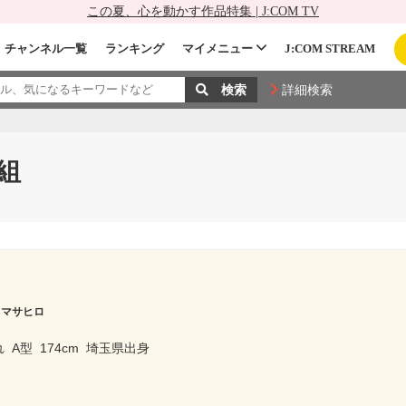
この夏、心を動かす作品特集 | J:COM TV
チャンネル一覧
ランキング
マイメニュー
J:COM STREAM
詳細検索
組
 マサヒロ
れ
A型
174cm
埼玉県出身