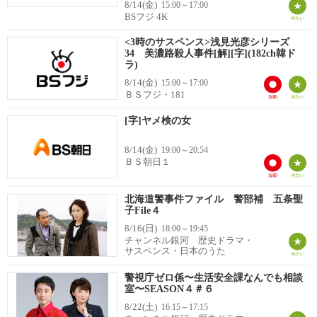
8/14(金)
15:00～17:00
BSフジ 4K
<3時のサスペンス>浅見光彦シリーズ
34 美濃路殺人事件[解][字](182ch韓ド
ラ)
8/14(金)
15:00～17:00
ＢＳフジ・181
[字]ヤメ検の女
8/14(金)
19:00～20:54
ＢＳ朝日１
北海道警事件ファイル 警部補 五条聖
子File４
8/16(日)
18:00～19:45
チャンネル銀河 歴史ドラマ・
サスペンス・日本のうた
警視庁ゼロ係〜生活安全課なんでも相談
室〜SEASON４＃６
8/22(土)
16:15～17:15