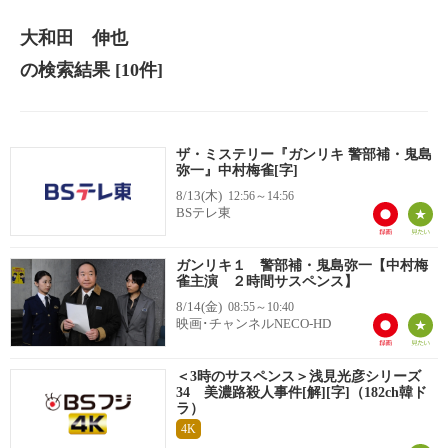
大和田 伸也
の検索結果
[10件]
ザ・ミステリー『ガンリキ 警部補・鬼島
弥一』中村梅雀[字]
8/13(木)
12:56～14:56
BSテレ東
ガンリキ１ 警部補・鬼島弥一【中村梅
雀主演 ２時間サスペンス】
8/14(金)
08:55～10:40
映画･チャンネルNECO-HD
＜3時のサスペンス＞浅見光彦シリーズ
34 美濃路殺人事件[解][字]（182ch韓ド
ラ）
4K