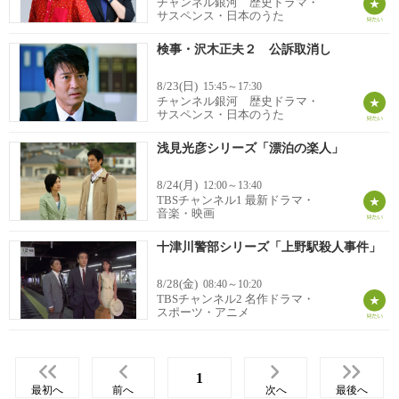
チャンネル銀河 歴史ドラマ・
サスペンス・日本のうた
検事・沢木正夫２ 公訴取消し
8/23(日)
15:45～17:30
チャンネル銀河 歴史ドラマ・
サスペンス・日本のうた
浅見光彦シリーズ「漂泊の楽人」
8/24(月)
12:00～13:40
TBSチャンネル1 最新ドラマ・
音楽・映画
十津川警部シリーズ「上野駅殺人事件」
8/28(金)
08:40～10:20
TBSチャンネル2 名作ドラマ・
スポーツ・アニメ
1
最初へ
前へ
次へ
最後へ