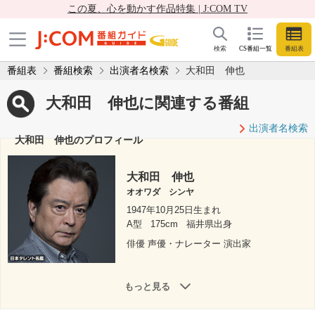
この夏、心を動かす作品特集 | J:COM TV
検索
CS番組一覧
番組表
番組表
番組検索
出演者名検索
大和田 伸也
大和田 伸也に関連する番組
出演者名検索
大和田 伸也のプロフィール
大和田 伸也
オオワダ シンヤ
1947年10月25日生まれ
A型
175cm
福井県出身
俳優 声優・ナレーター 演出家
もっと見る