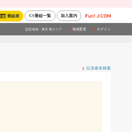
CS番組一覧
加入案内
番組表
地域変更
ログイン
設定地域：
東京 東エリア
出演者名検索