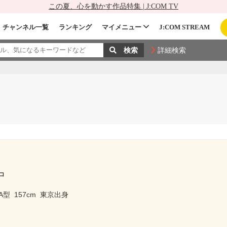
この夏、心を動かす作品特集 | J:COM TV
チャンネル一覧
ランキング
マイメニュー
J:COM STREAM
詳細検索
コ
A型
157cm
東京出身
ー