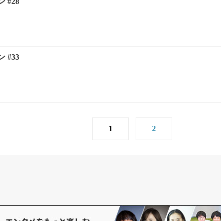
#28
#33
1
2