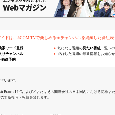
組ガイドは、J:COM TVで楽しめる全チャンネルを網羅した番組
検索ワード登録
気になる番組の
見たい番組
一覧への
入りチャンネル
登録した番組の最新情報をお知らせ
ト録画予約
ございます。
iVo Brands LLCおよび／またはその関連会社の日本国内における商標
材の無断複写・転載を禁じます。