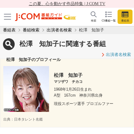
この夏、心を動かす作品特集 | J:COM TV
検索
CS番組一覧
番組表
番組表
番組検索
出演者名検索
松澤 知加子
松澤 知加子に関連する番組
出演者名検索
松澤 知加子のプロフィール
松澤 知加子
マツザワ チカコ
1968年1月26日生まれ
A型
167cm
神奈川県出身
現役スポーツ選手 プロゴルファー
出典：
日本タレント名鑑