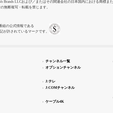
iVo Brands LLCおよび／またはその関連会社の日本国内における商標
材の無断複写・転載を禁じます。
、テレビ番組の公式情報である
スにのみ表記が許されているマークです。
チャンネル一覧
オプションチャンネル
J:テレ
J:COMチャンネル
ケーブル4K