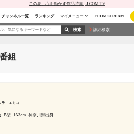
この夏、心を動かす作品特集 | J:COM TV
チャンネル一覧
ランキング
マイメニュー
J:COM STREAM
詳細検索
番組
ムラ エミコ
れ
B型
163cm
神奈川県出身