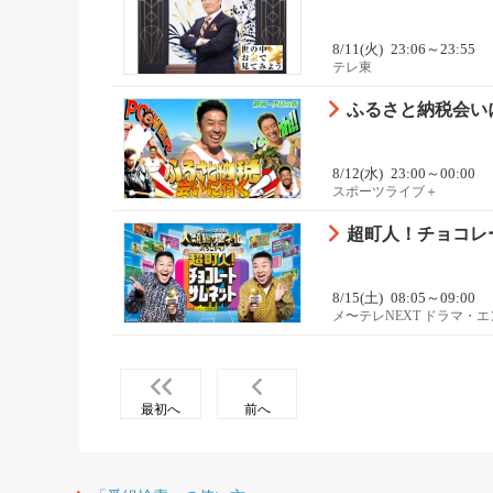
8/11(火)
23:06～23:55
テレ東
ふるさと納税会い
8/12(水)
23:00～00:00
スポーツライブ＋
超町人！チョコレー
8/15(土)
08:05～09:00
メ〜テレNEXT ドラマ・
最初へ
前へ