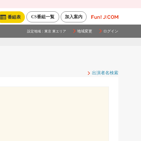
CS番組一覧
加入案内
番組表
地域変更
ログイン
設定地域：
東京 東エリア
出演者名検索