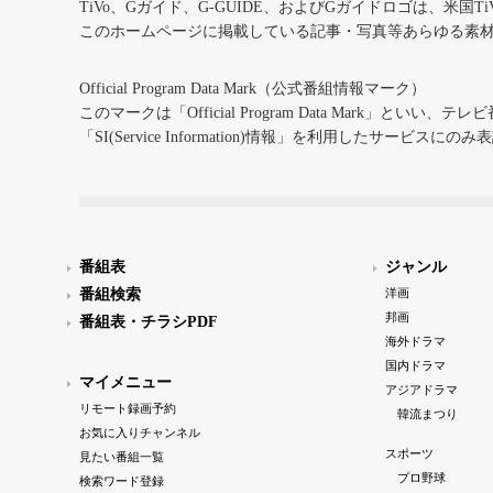
TiVo、Gガイド、G-GUIDE、およびGガイドロゴは、米国T
このホームページに掲載している記事・写真等あらゆる素
Official Program Data Mark（公式番組情報マーク）
このマークは「Official Program Data Mark」といい
「SI(Service Information)情報」を利用したサービ
番組表
ジャンル
番組検索
洋画
邦画
番組表・チラシPDF
海外ドラマ
国内ドラマ
マイメニュー
アジアドラマ
リモート録画予約
韓流まつり
お気に入りチャンネル
スポーツ
見たい番組一覧
プロ野球
検索ワード登録