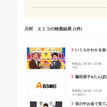
川村 エミコ
の検索結果
[5件]
いくらかわかる金
8/8(土)
20:54～21:56
TBS
藤田朋子&たんぽ
8/9(日)
14:54～15:54
ＢＳ朝日１
世の中お金で見て