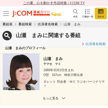
この夏、心を動かす作品特集 | J:COM TV
検索
CS番組一覧
番組表
番組表
番組検索
出演者名検索
山瀬 まみ
山瀬 まみに関連する番組
出演者名検索
山瀬 まみのプロフィール
山瀬 まみ
ヤマセ マミ
1969年10月2日生まれ
O型
167cm
神奈川県出身
タレント 司会者・ＭＣ ラジオパーソナリテ
ィ
もっと見る