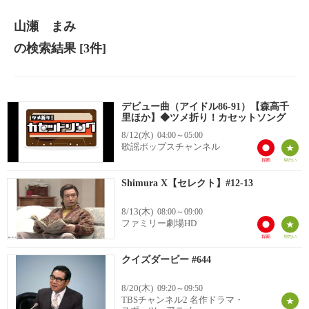
山瀬 まみ
の検索結果
[3件]
デビュー曲（アイドル86-91）【森高千
里ほか】◆ツメ折り！カセットソング
8/12(水)
04:00～05:00
歌謡ポップスチャンネル
Shimura X【セレクト】#12-13
8/13(木)
08:00～09:00
ファミリー劇場HD
クイズダービー #644
8/20(木)
09:20～09:50
TBSチャンネル2 名作ドラマ・