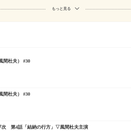
もっと見る
間杜夫） #30
間杜夫） #30
形平次 第4話「結納の行方」▽風間杜夫主演