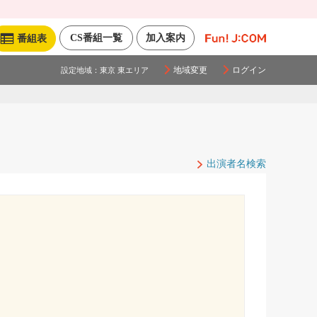
CS番組一覧
加入案内
番組表
地域変更
ログイン
設定地域：
東京 東エリア
出演者名検索