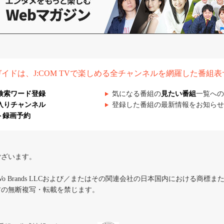
組ガイドは、J:COM TVで楽しめる全チャンネルを網羅した番組
検索ワード登録
気になる番組の
見たい番組
一覧への
入りチャンネル
登録した番組の最新情報をお知らせ
ト録画予約
ございます。
iVo Brands LLCおよび／またはその関連会社の日本国内における商標
材の無断複写・転載を禁じます。