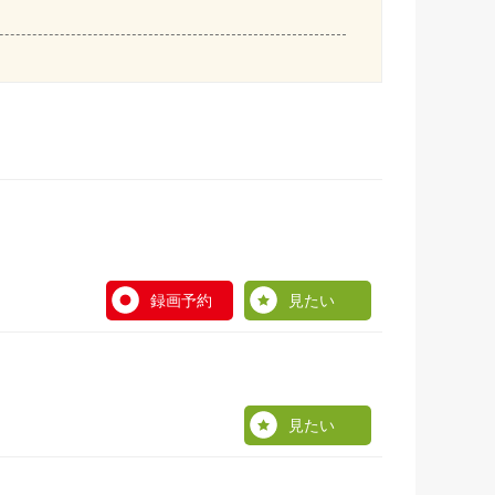
録画予約
見たい
見たい