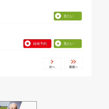
見たい
録画予約
見たい
次へ
最後へ