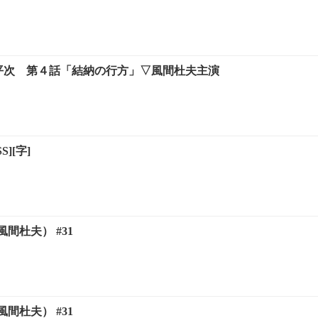
形平次 第４話「結納の行方」▽風間杜夫主演
][字]
間杜夫） #31
間杜夫） #31