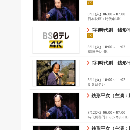
4K
8/11(火)
06:00～07:00
日本映画＋時代劇 4K
[字]時代劇 銭
4K
8/11(火)
10:00～11:02
BS日テレ 4K
[字]時代劇 銭
8/11(火)
10:00～11:02
ＢＳ日テレ
銭形平次（主演：風
8/12(水)
06:00～07:00
時代劇専門チャンネル HD
銭形平次（主演：風