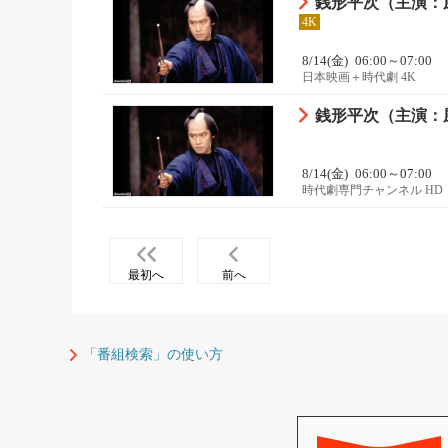
銭形平次（主演：風
4K
8/14(金)
06:00～07:00
日本映画＋時代劇 4K
銭形平次（主演：風
8/14(金)
06:00～07:00
時代劇専門チャンネル HD
最初へ
前へ
「番組検索」の使い方