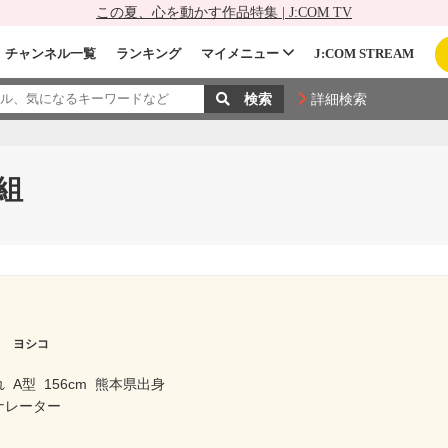
この夏、心を動かす作品特集 | J:COM TV
チャンネル一覧
ランキング
マイメニュー
J:COM STREAM
詳細検索
組
キ ヨシコ
れ
A型
156cm
熊本県出身
ナレーター