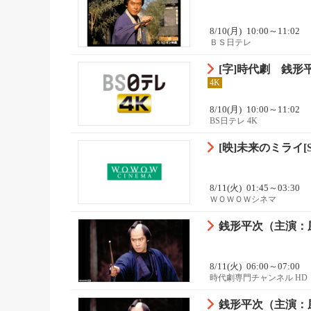
8/10(月)
10:00～11:02
ＢＳ日テレ
[字]時代劇 銭
4K
8/10(月)
10:00～11:02
BS日テレ 4K
[映]未来のミライ[SS
8/11(火)
01:45～03:30
ＷＯＷＯＷシネマ
銭形平次（主演：風
8/11(火)
06:00～07:00
時代劇専門チャンネル HD
銭形平次（主演：風