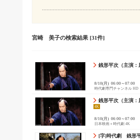
宮崎 美子
の検索結果
[31件]
銭形平次（主演：風
8/10(月)
06:00～07:00
時代劇専門チャンネル HD
銭形平次（主演：風
4K
8/10(月)
06:00～07:00
日本映画＋時代劇 4K
[字]時代劇 銭