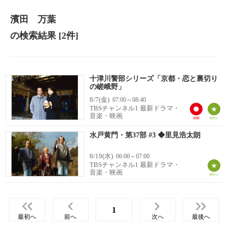
濱田 万葉
の検索結果
[2件]
十津川警部シリーズ「京都・恋と裏切り
の嵯峨野」
8/7(金)
07:00～08:40
TBSチャンネル1 最新ドラマ・
音楽・映画
水戸黄門・第37部 #3 ◆里見浩太朗
8/19(水)
06:00～07:00
TBSチャンネル1 最新ドラマ・
音楽・映画
1
最初へ
前へ
次へ
最後へ