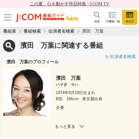
この夏、心を動かす作品特集 | J:COM TV
検索
CS番組一覧
番組表
番組表
番組検索
出演者名検索
濱田 万葉
濱田 万葉に関連する番組
出演者名検索
濱田 万葉のプロフィール
濱田 万葉
ハマダ マハ
1974年9月18日生まれ
B型
166cm
東京都出身
女優
もっと見る